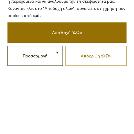
ή περιεχόμενο και να αναλύουμε την επισκεψιμότητά μας.
Κάνοντας κλικ στο "Αποδοχή όλων", συναινείτε στη χρήση των
PREVIOUS
cookies από εμάς.
Παρασκευή
αμυγδαλοβούτυρου
Αποδοχή όλων
με σοκολάτα
Προσαρμογή
Απόρριψη όλων
ΑΦΉΣΤΕ ΜΙΑ ΑΠΆΝΤΗΣΗ
Η ηλ. διεύθυνση σας δεν δημοσιεύεται.
Τα υποχρεωτικά πεδία σημειώνονται με
*
Σχόλιο
*