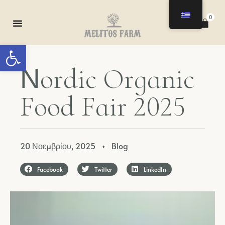
0
Ανοίξτε τη γραμμή εργαλείων
Ν
o
r
d
i
c
O
r
g
a
n
i
c
F
o
o
d
F
a
i
r
2
0
2
5
20 Νοεμβρίου, 2025
Blog
✦
Facebook
Twitter
LinkedIn