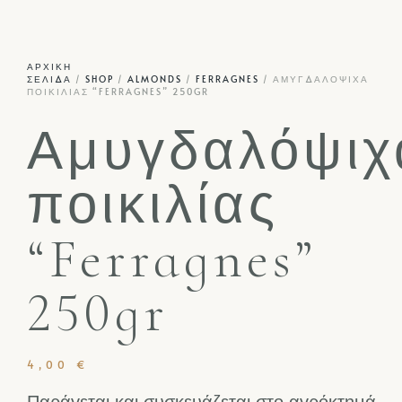
ΑΡΧΙΚΉ
ΣΕΛΊΔΑ
/
SHOP
/
ALMONDS
/
FERRAGNES
/ ΑΜΥΓΔΑΛΌΨΙΧΑ
ΠΟΙΚΙΛΊΑΣ “FERRAGNES” 250GR
Αμυγδαλόψιχ
ποικιλίας
“Ferragnes”
250gr
4,00
€