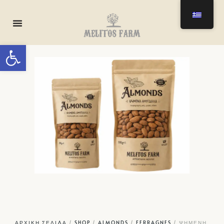
0
Ανοίξτε τη γραμμή εργαλείων
ΑΡΧΙΚΉ ΣΕΛΊΔΑ
/
SHOP
/
ALMONDS
/
FERRAGNES
/ ΨΗΜΈΝΗ