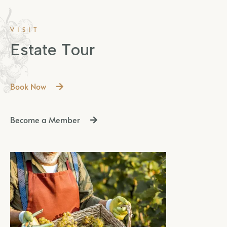
VISIT
E
s
t
a
t
e
T
o
u
r
Book Now
Become a Member