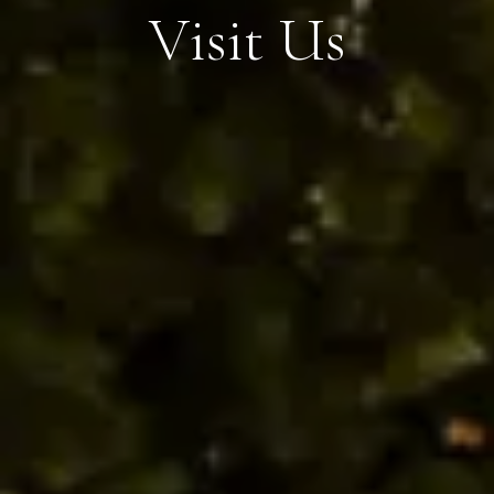
V
i
s
i
t
U
s