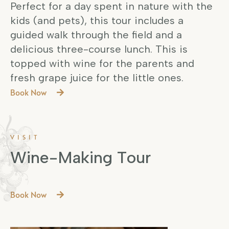
Perfect for a day spent in nature with the
kids (and pets), this tour includes a
guided walk through the field and a
delicious three-course lunch. This is
topped with wine for the parents and
fresh grape juice for the little ones.
Book Now
VISIT
W
i
n
e
-
M
a
k
i
n
g
T
o
u
r
Book Now